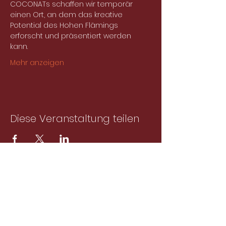
COCONATs schaffen wir temporär 
einen Ort, an dem das kreative 
Potential des Hohen Flämings 
erforscht und präsentiert werden 
kann.   
Mehr anzeigen
Diese Veranstaltung teilen
Abonniere unseren
Newsletter!