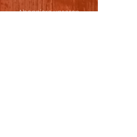
Abonniere unseren
Newsletter!
Ich stimme der
Datenschutzerklärung zu.
Datenschutzerklärung lesen
Senden
Mal's Scheune - Studio Wiesenburg
Zum Winkelteich 4, 14827
Wiesenburg/Mark, Germany