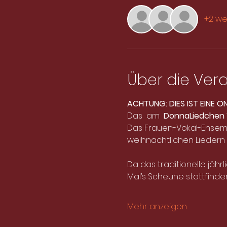
+2 we
Über die Ver
ACHTUNG: DIES IST EINE O
Das 
 am 
DonnaLiedchen 
Das Frauen-Vokal-Ensemb
weihnachtlichen Liedern
Da das traditionelle jähr
Mal’s Scheune stattfinde
Mehr anzeigen