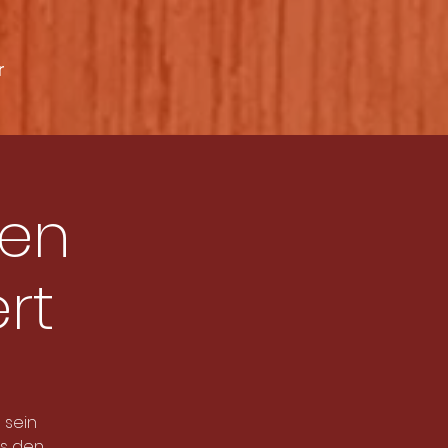
r
hen
rt
 sein
us den