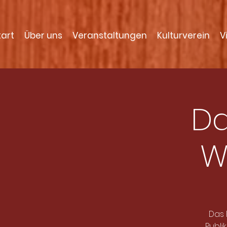
tart
Über uns
Veranstaltungen
Kulturverein
V
Da
W
Das 
Publi