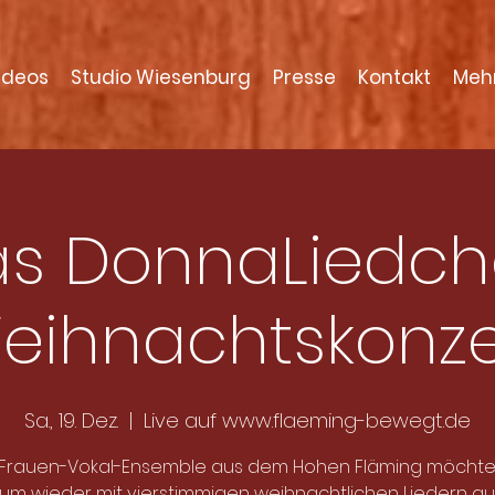
ideos
Studio Wiesenburg
Presse
Kontakt
Meh
s DonnaLiedc
eihnachtskonze
Sa., 19. Dez.
  |  
Live auf www.flaeming-bewegt.de
Frauen-Vokal-Ensemble aus dem Hohen Fläming möchte
kum wieder mit vierstimmigen weihnachtlichen Liedern a