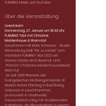
FLÄMING KANAL auf YouTube
Über die Veranstaltung
Livestream
Donnerstag, 27. Januar um 18.30 Uhr
FLÄMING TALK mit Christine 
Moldenhauer & Wam Kat
Zusammen mit Mal‘s Scheune - Studio 
Wiesenburg lädt "Wir zu Lande" zum 
nächsten FLÄMING TALK 2022 ein.  
Unsere Gäste sind diesmal 
 und 
: 
Pfarrerin Christiane Moldenhauer
Aktivist 
Wam Kat
 ist seit 2019 Pfarrerin der 
Evangelischen Kirchengemeinde St. 
Marien Hoher Fläming in Bad Belzig. 
Geboren in Lauchhammer, 
promoviert in Greifswald, 
missionarisch tätig mit Studierenden 
in Marburg, als Pflegehelferin in einem 