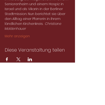
Seniorenheim und einem Hospiz in 
Israel und als Vikarin in der Berliner 
Stadtmission. Nun berichtet sie über 
den Alltag einer Pfarrerin in ihrem 
ländlichen Kirchenkreis.  
Christiane 
Moldenhauer
Mehr anzeigen
Diese Veranstaltung teilen
Abonniere unseren
Newsletter!