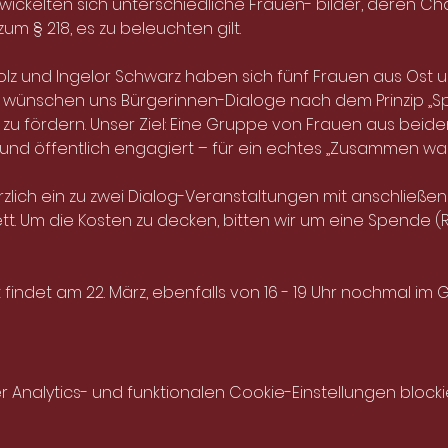
ickelten sich unterschiedliche Frauen- bilder, deren Ch
um § 218, es zu beleuchten gilt.
 Holz und Ingelor Schwarz haben sich fünf Frauen aus Ost 
ünschen uns Bürgerinnen-Dialoge nach dem Prinzip „Sp
fördern. Unser Ziel: Eine Gruppe von Frauen aus beiden
ft und öffentlich engagiert – für ein echtes „Zusammen wa
rzlich ein zu zwei Dialog-Veranstaltungen mit anschließe
. Um die Kosten zu decken, bitten wir um eine Spende (Ric
findet am 22. März, ebenfalls von 16 - 19 Uhr nochmal im 
nalytics- und funktionalen Cookie-Einstellungen blockie