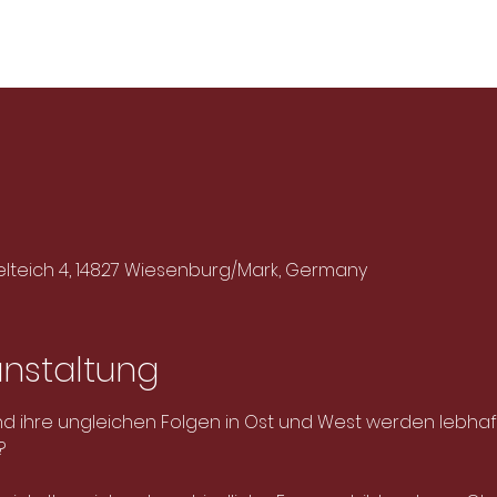
elteich 4, 14827 Wiesenburg/Mark, Germany
anstaltung
 ihre ungleichen Folgen in Ost und West werden lebhaft
?