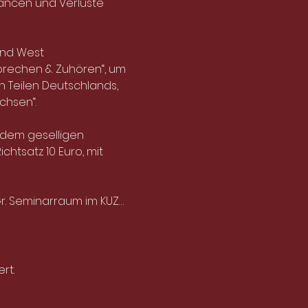
ancen und Verluste 
und West 
rechen & Zuhören“, um 
 Teilen Deutschlands, 
chsen“.
ndem geselligen 
htsatz 10 Euro, mit 
Gr. Seminarraum im KUZ…
rt.