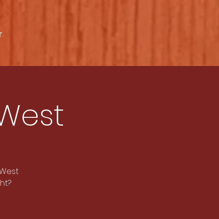
r
-West
 West
ht?