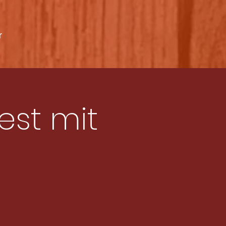
r
est mit