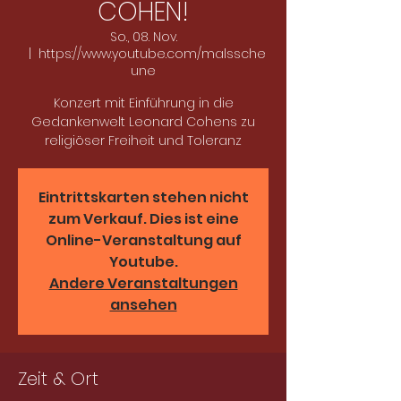
COHEN!
So., 08. Nov.
  |  
https://www.youtube.com/malssche
une
Konzert mit Einführung in die
Gedankenwelt Leonard Cohens zu
religiöser Freiheit und Toleranz
Eintrittskarten stehen nicht
zum Verkauf. Dies ist eine
Online-Veranstaltung auf
Youtube.
Andere Veranstaltungen
ansehen
Zeit & Ort