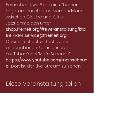
Fernsehen. Uwe Birnsteins Themen 
liegen im fruchtbaren Niemandsland 
zwischen Glaube und Kultur.
Jetzt anmelden unter 
shop.freiheit.org/#!/Veranstaltung/ktd
89 
 oder 
service@freiheit.org
Oder ihr schaut einfach zu der 
angegebenen Zeit in unseren 
YouTube-Kanal "Mal's Scheune" 
https://www.youtube.com/malsscheun
e
 . Dort ist der Live-Stream zu sehen!
Diese Veranstaltung teilen
Abonniere unseren