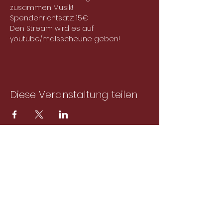
zusammen Musik!
Spendenrichtsatz: 15€
Den Stream wird es auf 
youtube/malsscheune geben!
Diese Veranstaltung teilen
Abonniere unseren
Newsletter!