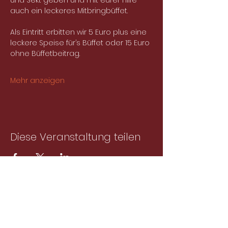
und Sekt geben und mit eurer Hilfe 
auch ein leckeres Mitbringbüffet.
Als Eintritt erbitten wir 5 Euro plus eine 
leckere Speise für’s Büffet oder 15 Euro 
ohne Büffetbeitrag.
Mehr anzeigen
Diese Veranstaltung teilen
Abonniere unseren
Newsletter!