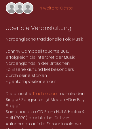
+4 weitere Gäste
Über die Veranstaltung
Nordenglische traditionelle Folk-Musik
Johnny Campbell tauchte 2015 
erfolgreich als Interpret der Musik 
Nordenglands in der Britischen 
Folkszene auf und fiel besonders 
durch seine starken 
Eigenkompositionen auf. 
Die britische 
Tradfolk.com
; nannte den 
Singer/ Songwriter : „A Modern-Day Billy 
Bragg’’
Seine neueste CD From Hull & Halifax & 
Hell (2020) brachte ihn für Live- 
Aufnahmen auf die Farøer Inseln, wo 