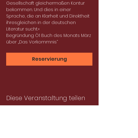
Gesellschaft gleichermaßen Kontur 
bekommen. Und dies in einer 
Sprache, die an Klarheit und Direktheit 
ihresgleichen in der deutschen 
Literatur sucht.«
Begründung Ö1 Buch des Monats März 
über „Das Vorkommnis“
Reservierung
Diese Veranstaltung teilen