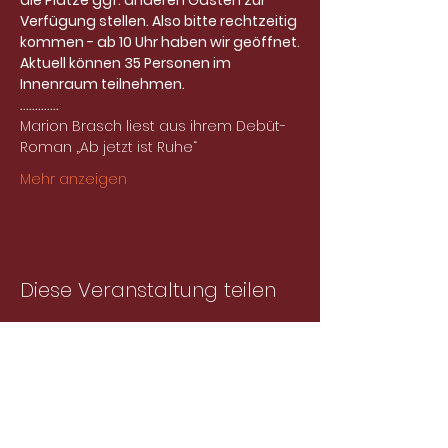
die Plätze ggf. anderen Gästen zur 
Verfügung stellen. Also bitte rechtzeitig 
kommen - ab 10 Uhr haben wir geöffnet.
Aktuell können 35 Personen im 
Innenraum teilnehmen. 
.............
Marion Brasch liest aus ihrem Debüt-
Roman „Ab jetzt ist Ruhe“
Mehr anzeigen
Diese Veranstaltung teilen
Abonniere unseren