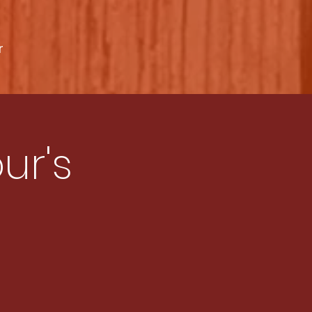
r
ur's