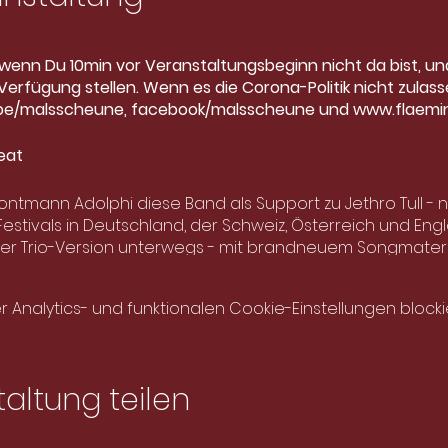
, wenn Du 10min vor Veranstaltungsbeginn nicht da bist, un
erfügung stellen. Wenn es die Corona-Politik nicht zulasse
ube/malsscheune, facebook/malsscheune und www.flaemin
Beat
tmann Adolphi diese Band als Support zu Jethro Tull - 
stivals in Deutschland, der Schweiz, Österreich und Engla
der Trio-Version unterwegs - mit brandneuem Songmate
m Extrakt aus
20
Jahren Bandgeschichte.
__________________________________________________
nalytics- und funktionalen Cookie-Einstellungen blockie
ute zu den wenigen Celtic Rock Bands aus Deutschland, d
d im Folkbereich genauso brillieren wie auf Metalfestiv
events wie dem Mediaval Selb. Seltene Akustik-Instrumente
onnernde Grooves, melodiöse Vokallinien ergänzen sich 
altung teilen
 magischen Gesamtwerk. Wildromantisch-skurrile Geschic
nun auch deutsche Verse; getragen von Speedfolk, Worldb