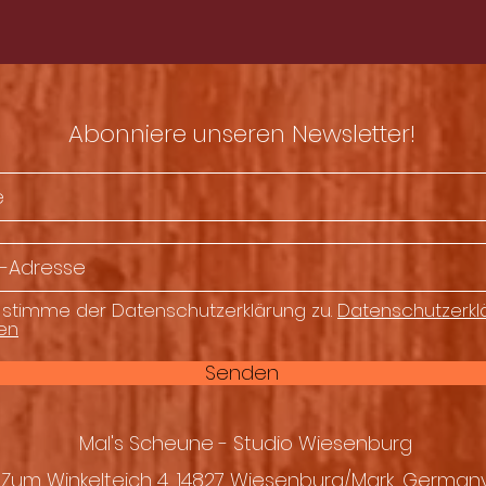
rren/Mandocello/Cister/Thunderbodhran
/
Flöten
 Voc.
deon / Orgel/ Voc.
Abonniere unseren Newsletter!
olphi@aberlours.de
0179/1094037 | 034783/60197
s.de
 stimme der Datenschutzerklärung zu.
Datenschutzerkl
en
Senden
Mal's Scheune - Studio Wiesenburg
Zum Winkelteich 4, 14827 Wiesenburg/Mark, German