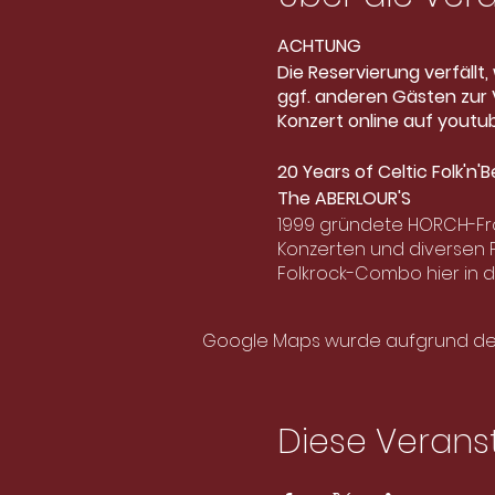
ACHTUNG
Die Reservierung verfällt
ggf. anderen Gästen zur V
Konzert online auf yout
20 Years of Celtic Folk'n'
The ABERLOUR'S
1999 gründete HORCH-Fron
Konzerten und diversen Fe
Folkrock-Combo hier in 
Album (in Arbeit!) und de
_____________________
Google Maps wurde aufgrund der A
The ABERLOUR‘S zählen he
Niveau erreicht haben un
Klassik- oder Mittelalter
Mandocello treffen auf d
Diese Veranst
Akkordeonparts zu einem
Schottland, England und 
Celtic Folk‘n‘Beat.