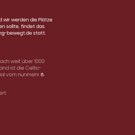
d wir werden die Plätze
n sollte, findet das
g-bewegt.de statt.
nach weit über 1000
nd ist die Celtic-
rial vom nunmehr
6.
______________________
rt.
ie ein internationales
als wie Wacken und
 wie Cister und
mit furiosen Fiddle- und
hten aus Old Ireland,
eat, keltischer Mystik -