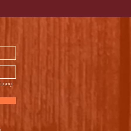
ärung
y