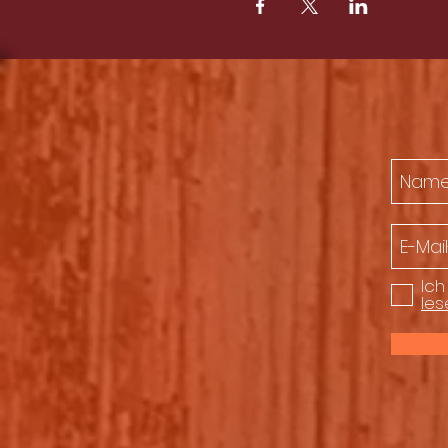
*Adolphi
- Solovoc./Gita
*Val Gregor –
Violine/Git./
*Steffen Thomas –
Accor
Booking: Klaus Adolphi
ad
Siehe auch
www.aberlour
Spendenrichtsatz: 12€
Ich
les