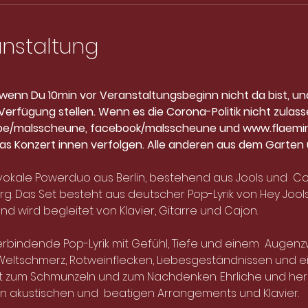
anstaltung
, wenn Du 10min vor Veranstaltungsbeginn nicht da bist, un
erfügung stellen. Wenn es die Corona-Politik nicht zulassen
ube/malsscheune, facebook/malsscheune und www.flaemin
as Konzert innen verfolgen. Alle anderen aus dem Garten üb
vokale Powerduo aus Berlin, bestehend aus Jools und  Corina
rg. Das Set besteht aus deutscher Pop-Lyrik von Hey Joo
d wird begleitet von Klavier, Gitarre und Cajon.
erbindende Pop-Lyrik mit Gefühl, Tiefe und einem  Augenzw
Weltschmerz, Rotweinflecken, Liebesgeständnissen und ein
ngt zum Schmunzeln und zum Nachdenken. Ehrliche und herzv
in akustischen und  beatigen Arrangements und Klavier.