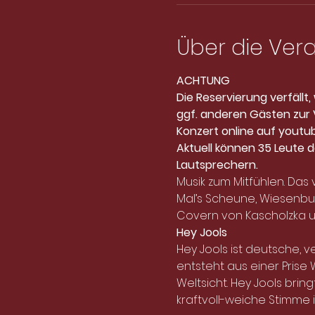
Über die Ver
ACHTUNG
Die Reservierung verfällt
ggf. anderen Gästen zur V
Konzert online auf yout
Aktuell können 35 Leute d
Lautsprechern.
Musik zum Mitfühlen. Das 
Mal’s Scheune, Wiesenbu
Covern von Kascholzka un
Hey Jools
Hey Jools ist deutsche, v
entsteht aus einer Prise 
Weltsicht. Hey Jools bri
kraftvoll-weiche Stimme 