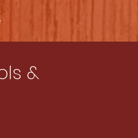
r
ols &