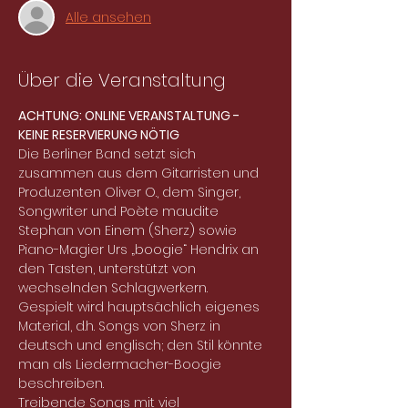
Alle ansehen
Über die Veranstaltung
ACHTUNG: ONLINE VERANSTALTUNG - 
KEINE RESERVIERUNG NÖTIG
Die Berliner Band setzt sich 
zusammen aus dem Gitarristen und 
Produzenten Oliver O., dem Singer, 
Songwriter und Poète maudite 
Stephan von Einem (Sherz) sowie 
Piano-Magier Urs „boogie“ Hendrix an 
den Tasten, unterstützt von 
wechselnden Schlagwerkern.
Gespielt wird hauptsächlich eigenes 
Material, d.h. Songs von Sherz in 
deutsch und englisch; den Stil könnte 
man als Liedermacher-Boogie 
beschreiben.
Treibende Songs mit viel 