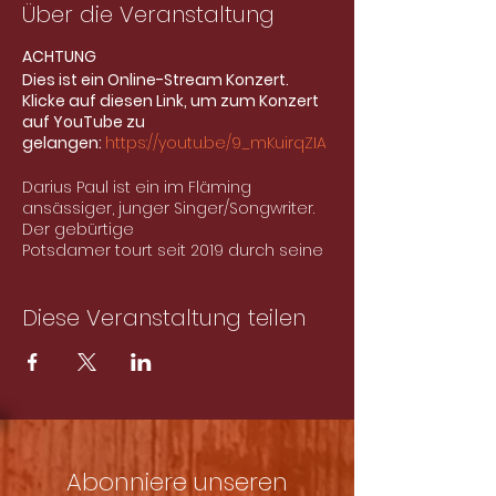
Über die Veranstaltung
ACHTUNG
Dies ist ein Online-Stream Konzert.
Klicke auf diesen Link, um zum Konzert
auf YouTube zu
gelangen:
https://youtu.be/9_mKuirqZIA
Darius Paul ist ein im Fläming
ansässiger, junger Singer/Songwriter.
Der gebürtige
Potsdamer tourt seit 2019 durch seine
Heimatregion.
Diese Veranstaltung teilen
Musikalisch ist der 22-Jährige mit einer
Kombination aus traditionellem Folk,
Blues und
modernem LoFi-HipHop unterwegs.
Am 30.11.2020 veröffentlichte er seine
erste Solo-EP
„Bunte Augen“.
Abonniere unseren
Neben seinem Soloprojekt spielt