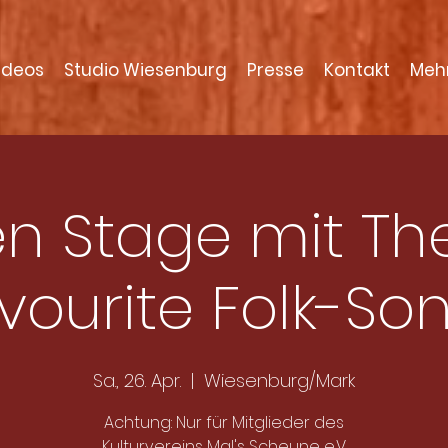
ideos
Studio Wiesenburg
Presse
Kontakt
Meh
n Stage mit T
vourite Folk-So
Sa., 26. Apr.
  |  
Wiesenburg/Mark
Achtung: Nur für Mitglieder des
Kulturvereins Mal's Scheune e.V.