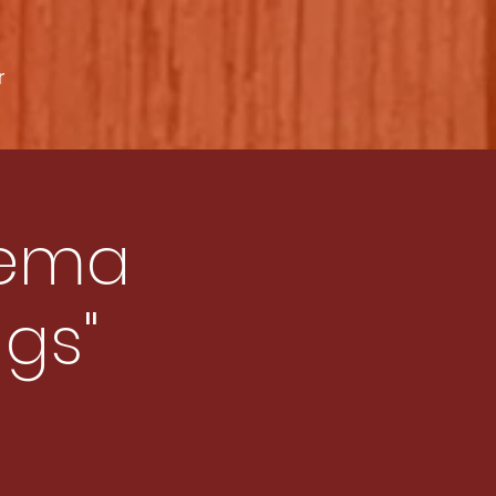
r
hema
ngs"