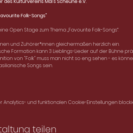
er des Kulturvereins Mal's Scheune e.V.
avourite Folk-Songs"
eine Open Stage zum Thema „Favourite Folk-Songs“.
nnen und Zuhörer*innen gleichermaßen herzlich ein.
che Formation kann 3 Lieblings-Lieder auf der Bühne präse
inition von "Folk" muss man nicht so eng sehen - es könn
ilianische Songs sein.
nalytics- und funktionalen Cookie-Einstellungen blockie
altung teilen