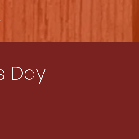
r
's Day