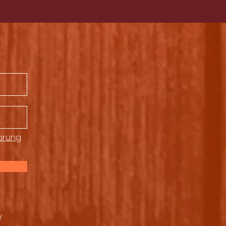
ärung
y