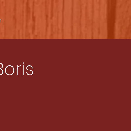
r
oris