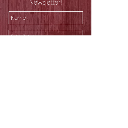
Newsletter!
Ich stimme der
Datenschutzerklärung zu.
Datenschutzerklärung lesen
Senden
Mal's Scheune - Studio Wiesenburg
Zum Winkelteich 4, 14827
Wiesenburg/Mark, Germany